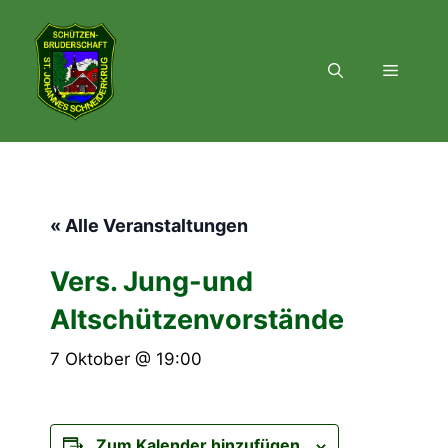
Zum
Inhalt
springen
Menü
« Alle Veranstaltungen
Vers. Jung-und
Altschützenvorstände
7 Oktober @ 19:00
Zum Kalender hinzufügen