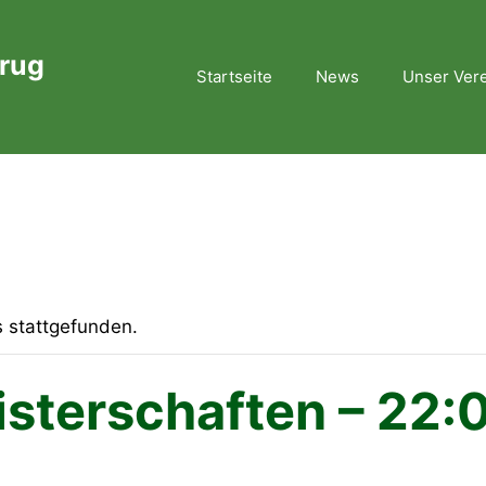
rug
Startseite
News
Unser Ver
s stattgefunden.
sterschaften – 22: